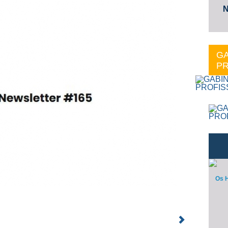
N
GA
PR
Os H