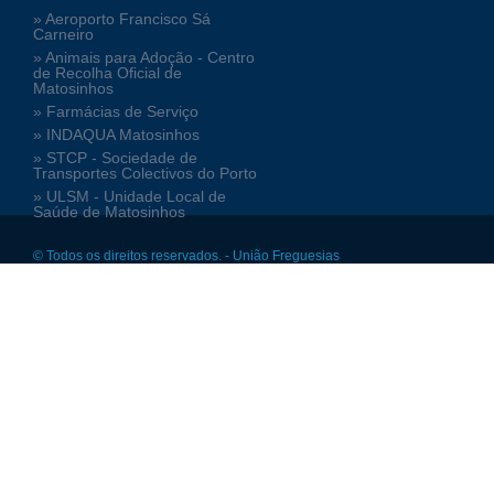
» Aeroporto Francisco Sá
Carneiro
» Animais para Adoção - Centro
de Recolha Oficial de
Matosinhos
» Farmácias de Serviço
» INDAQUA Matosinhos
» STCP - Sociedade de
Transportes Colectivos do Porto
» ULSM - Unidade Local de
Saúde de Matosinhos
© Todos os direitos reservados. - União Freguesias