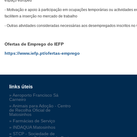
espaço europeu
- Motivação e apoio à participação em ocupações temporárias ou actividades e
facilitem a inserção no mercado de trabalho
- Outras atividades consideradas necessárias aos desempregados inscritos n
Ofertas de Emprego do IEFP
https://www.iefp.pt/ofertas-emprego
links úteis
» Aeroporto Francisco Sá
Carneiro
» Animais para Adoção - Centro
de Recolha Oficial de
Matosinhos
» Farmácias de Serviço
» INDAQUA Matosinhos
» STCP - Sociedade de