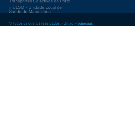
Transportes Colectivos do Porto
» ULSM - Unidade Local de
Saúde de Matosinhos
© Todos os direitos reservados. - União Freguesias