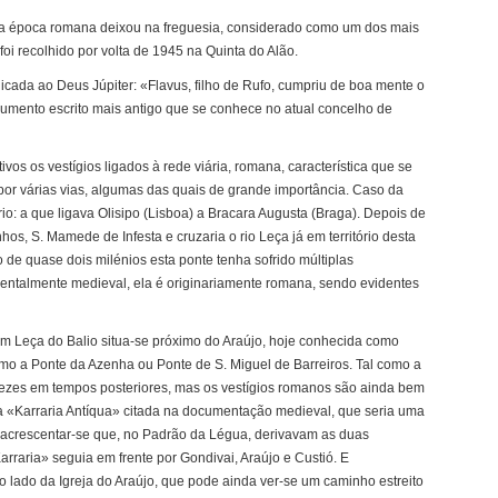
 a época romana deixou na freguesia, considerado como um dos mais
oi recolhido por volta de 1945 na Quinta do Alão.
cada ao Deus Júpiter: «Flavus, filho de Rufo, cumpriu de boa mente o
ocumento escrito mais antigo que se conhece no atual concelho de
ivos os vestígios ligados à rede viária, romana, característica que se
a por várias vias, algumas das quais de grande importância. Caso da
io: a que ligava Olisipo (Lisboa) a Bracara Augusta (Braga). Depois de
hos, S. Mamede de Infesta e cruzaria o rio Leça já em território desta
 de quase dois milénios esta ponte tenha sofrido múltiplas
mentalmente medieval, ela é originariamente romana, sendo evidentes
m Leça do Balio situa-se próximo do Araújo, hoje conhecida como
o a Ponte da Azenha ou Ponte de S. Miguel de Barreiros. Tal como a
 vezes em tempos posteriores, mas os vestígios romanos são ainda bem
 a «Karraria Antíqua» citada na documentação medieval, que seria uma
 acrescentar-se que, no Padrão da Légua, derivavam as duas
Karraria» seguia em frente por Gondivai, Araújo e Custió. E
o lado da Igreja do Araújo, que pode ainda ver-se um caminho estreito