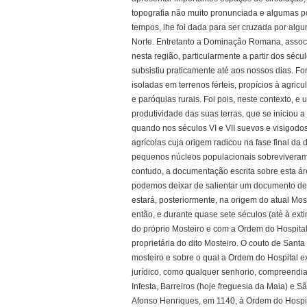
topografia não muito pronunciada e algumas po
tempos, lhe foi dada para ser cruzada por alg
Norte. Entretanto a Dominação Romana, associ
nesta região, particularmente a partir dos séc
subsistiu praticamente até aos nossos dias.
isoladas em terrenos férteis, propícios à agric
e paróquias rurais. Foi pois, neste contexto, 
produtividade das suas terras, que se iniciou 
quando nos séculos VI e VII suevos e visigodos
agrícolas cuja origem radicou na fase final d
pequenos núcleos populacionais sobreviveram 
contudo, a documentação escrita sobre esta á
podemos deixar de salientar um documento de 
estará, posteriormente, na origem do atual Mos
então, e durante quase sete séculos (até à ext
do próprio Mosteiro e com a Ordem do Hospital
proprietária do dito Mosteiro. O couto de Santa 
mosteiro e sobre o qual a Ordem do Hospital ex
jurídico, como qualquer senhorio, compreendia 
Infesta, Barreiros (hoje freguesia da Maia) e S
Afonso Henriques, em 1140, à Ordem do Hospital