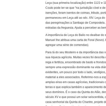
Leça (sua primeira localização) entre 1122 e 
Couto pode ler-se que "na jurisdição cível e de
isenções, foram isentos de coimas, tributo, po
permaneceu em Leça até ao séc. XIV. Leça do B
das peregrinações a Santiago de Compostela. E
estradas da freguesia. Ajuda a perceber as ben
A importância de Leça do Balio no dealbar do s
Manuel lhe atribua uma carta de Foral (Novo).
agregar uma série de comendas).
Para lá do seu Mosteiro e da importância das 
sua riqueza agrícola. Muitas vezes foi descrita 
rega e fertiliza, ensombrado de basto e frondo
sempre uma expressão dominante na vida diári
evidentes, um pouco por todo o lado, vestígios, 
material a eles associados. Referimo-nos a es
amplas eiras em casas agrícolas, tradicionais
terras e que explica também o aparecimento d
seus domínios. É o caso da Quinta do Alão, des
século XV e que possui um solar seiscentista, 
casa senhorial da Quinta do Chantre, projeto