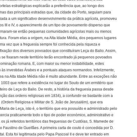
rtelas estratégicas explicarão a preferência que, ao longo dos
umas das principais estradas que, da cidade do Porto, seguiam para
ada a um significativo desenvolvimento da prática agrícola, promoveu
ulos III e IV, o aparecimento de um tipo de povoamento disperso que
 Formaram-se então pequenas comunidades agrícolas mais ou menos
ultura. Foram elas a origem, na Alta Idade Média, dos pequenos lugares
e uma vez que a freguesia sempre foi conhecida pela riqueza e
a fixação dos diversos povoados que constituíram Leça do Balio. Assim,
 se fixaram neste território terão encontrado já pequenos povoados
a dominação romana. E, com maior ou menor instabilidade, estes
às investidas Árabes e a pontuais ataques normandos. Infelizmente,
rea na Alta Idade Média não é muito abundante. Entre as exceções não
1003 que refere a existência no lugar do Souto de um ermitério que
teiro de Leça do Balio. De resto, a história da freguesia passa desde
inção das ordens religiosas em 1834), a confundir-se bastante com a
 (Ordem Religiosa e Militar de S. João de Jerusalém), que era
Maria de Leça, isto é, o território que era possuído e administrado pelo
ercia praticamente todo o tipo de poder económico, administrativo e
os já referidos territórios das freguesias de Custóias, S. Mamede de
ão Faustino de Gueifães. A primeira carta de couto é concedida por D.
. Esta foi legitimada pelo Papa Pascoal II e deve ter entrado em