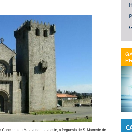
H
P
G
GA
PR
 o Concelho da Maia a norte e a este, a freguesia de S. Mamede de