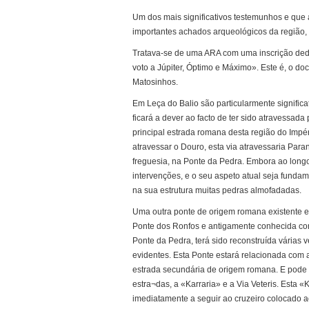
Um dos mais significativos testemunhos e que
importantes achados arqueológicos da região, f
Tratava-se de uma ARA com uma inscrição dedi
voto a Júpiter, Óptimo e Máximo». Este é, o d
Matosinhos.
Em Leça do Balio são particularmente significat
ficará a dever ao facto de ter sido atravessad
principal estrada romana desta região do Impér
atravessar o Douro, esta via atravessaria Paran
freguesia, na Ponte da Pedra. Embora ao longo
intervenções, e o seu aspeto atual seja funda
na sua estrutura muitas pedras almofadadas.
Uma outra ponte de origem romana existente e
Ponte dos Ronfos e antigamente conhecida com
Ponte da Pedra, terá sido reconstruída várias
evidentes. Esta Ponte estará relacionada com
estrada secundária de origem romana. E pode
estra¬das, a «Karraria» e a Via Veteris. Esta «
imediatamente a seguir ao cruzeiro colocado a