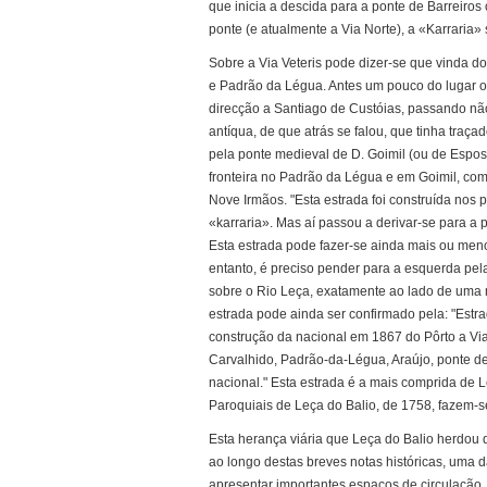
que inicia a descida para a ponte de Barreiros
ponte (e atualmente a Via Norte), a «Karraria» 
Sobre a Via Veteris pode dizer-se que vinda do
e Padrão da Légua. Antes um pouco do lugar on
direcção a Santiago de Custóias, passando não
antíqua, de que atrás se falou, que tinha traç
pela ponte medieval de D. Goimil (ou de Espos
fronteira no Padrão da Légua e em Goimil, com
Nove Irmãos. "Esta estrada foi construída nos pr
«karraria». Mas aí passou a derivar-se para a 
Esta estrada pode fazer-se ainda mais ou meno
entanto, é preciso pender para a esquerda pel
sobre o Rio Leça, exatamente ao lado de uma 
estrada pode ainda ser confirmado pela: "Est
construção da nacional em 1867 do Pôrto a Via
Carvalhido, Padrão-da-Légua, Araújo, ponte de
nacional." Esta estrada é a mais comprida de 
Paroquiais de Leça do Balio, de 1758, fazem-se
Esta herança viária que Leça do Balio herdo
ao longo destas breves notas históricas, uma das
apresentar importantes espaços de circulação,