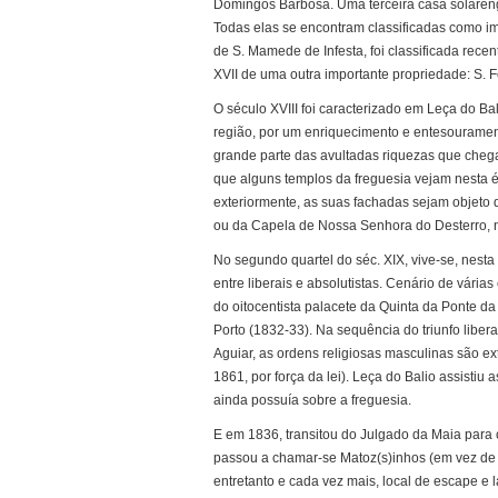
Domingos Barbosa. Uma terceira casa solarenga
Todas elas se encontram classificadas como imó
de S. Mamede de Infesta, foi classificada re
XVII de uma outra importante propriedade: S. F
O século XVIII foi caracterizado em Leça do B
região, por um enriquecimento e entesouramento
grande parte das avultadas riquezas que cheg
que alguns templos da freguesia vejam nesta é
exteriormente, as suas fachadas sejam objeto d
ou da Capela de Nossa Senhora do Desterro, n
No segundo quartel do séc. XIX, vive-se, nesta 
entre liberais e absolutistas. Cenário de vári
do oitocentista palacete da Quinta da Ponte da 
Porto (1832-33). Na sequência do triunfo liber
Aguiar, as ordens religiosas masculinas são ex
1861, por força da lei). Leça do Balio assistiu 
ainda possuía sobre a freguesia.
E em 1836, transitou do Julgado da Maia para 
passou a chamar-se Matoz(s)inhos (em vez de
entretanto e cada vez mais, local de escape e 