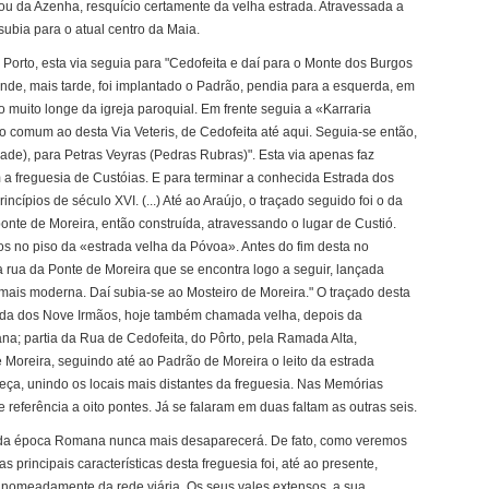
 ou da Azenha, resquício certamente da velha estrada. Atravessada a
subia para o atual centro da Maia.
 Porto, esta via seguia para "Cedofeita e daí para o Monte dos Burgos
de, mais tarde, foi implantado o Padrão, pendia para a esquerda, em
 muito longe da igreja paroquial. Em frente seguia a «Karraria
ado comum ao desta Via Veteris, de Cedofeita até aqui. Seguia-se então,
ade), para Petras Veyras (Pedras Rubras)". Esta via apenas faz
 a freguesia de Custóias. E para terminar a conhecida Estrada dos
incípios de século XVI. (...) Até ao Araújo, o traçado seguido foi o da
ponte de Moreira, então construída, atravessando o lugar de Custió.
s no piso da «estrada velha da Póvoa». Antes do fim desta no
a rua da Ponte de Moreira que se encontra logo a seguir, lançada
mais moderna. Daí subia-se ao Mosteiro de Moreira." O traçado desta
rada dos Nove Irmãos, hoje também chamada velha, depois da
na; partia da Rua de Cedofeita, do Pôrto, pela Ramada Alta,
 Moreira, seguindo até ao Padrão de Moreira o leito da estrada
Leça, unindo os locais mais distantes da freguesia. Nas Memórias
 referência a oito pontes. Já se falaram em duas faltam as outras seis.
u da época Romana nunca mais desaparecerá. De fato, como veremos
 principais características desta freguesia foi, até ao presente,
 nomeadamente da rede viária. Os seus vales extensos, a sua