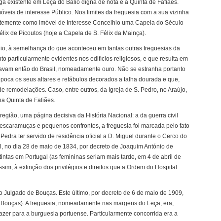
 existente em Leça do Balio digna de nota é a Quinta de Fafiães.
veis de interesse Público. Nos limites da freguesia com a sua vizinha
centemente como imóvel de Interesse Concelhio uma Capela do Século
élix de Picoutos (hoje a Capela de S. Félix da Mainça).
alio, à semelhança do que aconteceu em tantas outras freguesias da
 particularmente evidentes nos edifícios religiosos, e que resulta em
avam então do Brasil, nomeadamente ouro. Não se estranha portanto
poca os seus altares e retábulos decorados a talha dourada e que,
e remodelações. Caso, entre outros, da Igreja de S. Pedro, no Araújo,
a Quinta de Fafiães.
região, uma página decisiva da História Nacional: a da guerra civil
as escaramuças e pequenos confrontos, a freguesia foi marcada pelo fato
Pedra ter servido de residência oficial a D. Miguel durante o Cerco do
al, no dia 28 de maio de 1834, por decreto de Joaquim António de
tintas em Portugal (as femininas seriam mais tarde, em 4 de abril de
assim, à extinção dos privilégios e direitos que a Ordem do Hospital
o Julgado de Bouças. Este último, por decreto de 6 de maio de 1909,
 Bouças). A freguesia, nomeadamente nas margens do Leça, era,
lazer para a burguesia portuense. Particularmente concorrida era a