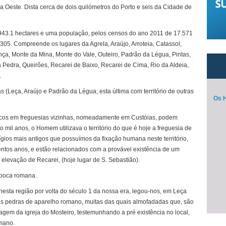
s a Oeste. Dista cerca de dois quilómetros do Porto e seis da Cidade de
de 943.1 hectares e uma população, pelos censos do ano 2011 de 17.571
305. Compreende os lugares da Agrela, Araújo, Arroteia, Catassol,
inça, Monte da Mina, Monte do Vale, Outeiro, Padrão da Légua, Pintas,
a Pedra, Queirões, Recarei de Baixo, Recarei de Cima, Rio da Aldeia,
.
s (Leça, Araújo e Padrão da Légua; esta última com território de outras
Os H
ticos em freguesias vizinhas, nomeadamente em Custóias, podem
co mil anos, o Homem utilizava o território do que é hoje a freguesia de
ígios mais antigos que possuímos da fixação humana neste território,
ntos anos, e estão relacionados com a provável existência de um
elevação de Recarei, (hoje lugar de S. Sebastião).
época romana.
nesta região por volta do século 1 da nossa era, legou-nos, em Leça
rias pedras de aparelho romano, muitas das quais almofadadas que, são
agem da igreja do Mosteiro, testemunhando a pré existência no local,
omano.