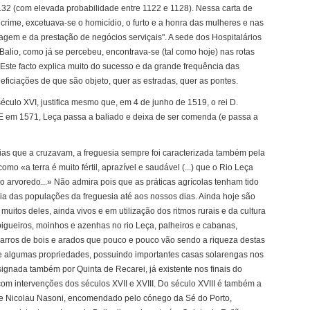
1132 (com elevada probabilidade entre 1122 e 1128). Nessa carta de
 crime, excetuava-se o homicídio, o furto e a honra das mulheres e nas
rtagem e da prestação de negócios serviçais". A sede dos Hospitalários
alio, como já se percebeu, encontrava-se (tal como hoje) nas rotas
ste facto explica muito do sucesso e da grande frequência das
eficiações de que são objeto, quer as estradas, quer as pontes.
éculo XVI, justifica mesmo que, em 4 de junho de 1519, o rei D.
 E em 1571, Leça passa a baliado e deixa de ser comenda (e passa a
vias que a cruzavam, a freguesia sempre foi caracterizada também pela
como «a terra é muito fértil, aprazível e saudável (...) que o Rio Leça
so arvoredo...» Não admira pois que as práticas agrícolas tenham tido
a das populações da freguesia até aos nossos dias. Ainda hoje são
muitos deles, ainda vivos e em utilização dos ritmos rurais e da cultura
pigueiros, moinhos e azenhas no rio Leça, palheiros e cabanas,
 carros de bois e arados que pouco e pouco vão sendo a riqueza destas
e algumas propriedades, possuindo importantes casas solarengas nos
ignada também por Quinta de Recarei, já existente nos finais do
com intervenções dos séculos XVII e XVIII. Do século XVIII é também a
 de Nicolau Nasoni, encomendado pelo cónego da Sé do Porto,