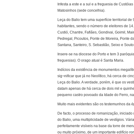
Infesta a este e a sul e a freguesia de Custóia
Matosinhos (sede concelhia).
Leça do Balio tem uma superfície territorial 
habitantes, sendo o número de eleitores de 14.
Custió, Chantre, Fafiães, Gondivai, Goimil, Ma
Pedregal, Picoutos, Ponte de Moreira, Ponte d
Santana, Santeiro, S. Sebastião, Seixo e Souto
Insere-se na diocese do Porto e tem 3 paróquia
freguesias). O orago atual é Santa Maria.
Indícios da existência de monumentos megalí
sig¬nificar que já no Neolítico, há cerca de cin
Leça do Balio. A verdade, porém, é que os vest
datam apenas de há cerca de dois mil e quinhe
pequeno castro povoado da Idade do Ferro, na 
Muito mais evidentes são os testemunhos da 
De facto, o processo de romanização, iniciado 
do Balio, uma multiplicidade de vestígios. Vá
perfeitamente visíveis na base da torre de men
ou muito próximo, de um importante edifício r