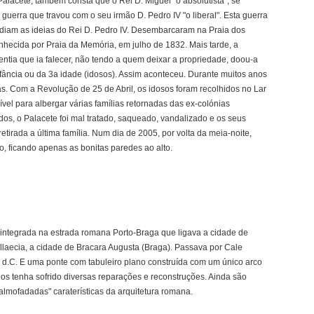
alacete, também consta que o Rei D. Miguel "o absolutista", se
 guerra que travou com o seu irmão D. Pedro IV "o liberal". Esta guerra
ndiam as ideias do Rei D. Pedro IV. Desembarcaram na Praia dos
ecida por Praia da Memória, em julho de 1832. Mais tarde, a
entia que ia falecer, não tendo a quem deixar a propriedade, doou-a
fância ou da 3a idade (idosos). Assim aconteceu. Durante muitos anos
. Com a Revolução de 25 de Abril, os idosos foram recolhidos no Lar
vel para albergar várias famílias retornadas das ex-colónias
dos, o Palacete foi mal tratado, saqueado, vandalizado e os seus
retirada a última família. Num dia de 2005, por volta da meia-noite,
o, ficando apenas as bonitas paredes ao alto.
 integrada na estrada romana Porto-Braga que ligava a cidade de
Gallaecia, a cidade de Bracara Augusta (Braga). Passava por Cale
II d.C. E uma ponte com tabuleiro plano construída com um único arco
los tenha sofrido diversas reparações e reconstruções. Ainda são
s almofadadas" caraterísticas da arquitetura romana.