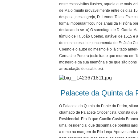
entre estas visitas ilustres, aquela que mais vi
de Maio (muito provavelmente entre os dias 15 
desposa, nesta igreja, D. Leonor Teles. Este 
forma impopular ficou nos anais da História p
destacando-se: a) O sarcófago de D. Garcia Mar
túmulo de Fr. João Coelho, datável de 1515 e a
do mesmo escultor, encomenda de Fr. João Coe
Coelho e o autor do mesmo é o já citado anteri
Cernache Pereira (este frade que morreu em 
mosteiro e da sua memória e de que são bons 
arrecadação dos sabidos).
Palacete da Quinta da 
O Palacete da Quinta da Ponte da Pedra, situa
chamado de Palacete Oitocentista. Consta qu
Residencial. Era lá que Camilo Castelo Branco 
uma Residencial que dispunha de bonitos jardi
a remo na margem do Rio Leça. Aproveitando a 