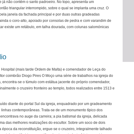
 já não contém o santo padroeiro. No topo, apresenta um
ntão triangular interrompido, sobre o qual se implanta uma cruz. O
pela janela da fachada principal e por duas outras gradeadas
 ainda o coro-alto, apoiado por consolas de pedra e com varandim de
altar existe um retábulo, em talha dourada, com colunas salomónicas
io
 Hospital (mais tarde Ordem de Malta) e comendador de Leça do
ltor coimbrão Diogo Pires O Moço uma série de trabalhos na igreja do
, encontra-se o túmulo com estátua jacente do próprio comendador,
inalmente o cruzeiro fronteiro ao templo, todos realizados entre 1513 e
uído diante do portal Sul da igreja, enquadrado por um gradeamento
e linhas contemporâneas. Trata-se de um monumento típico dos
ncontrava no auge da carreira; a pia batismal da igreja, delicada
ma das melhores realizações do escultor. Sobre um soco de dois
 época da reconstituição, ergue-se o cruzeiro, integralmente talhado