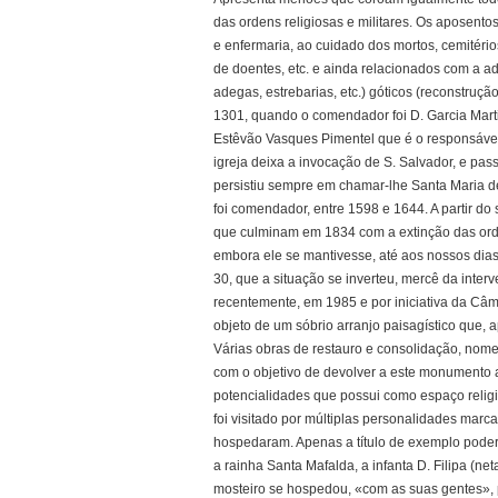
das ordens religiosas e militares. Os aposentos 
e enfermaria, ao cuidado dos mortos, cemitéri
de doentes, etc. e ainda relacionados com a a
adegas, estrebarias, etc.) góticos (reconstruç
1301, quando o comendador foi D. Garcia Mart
Estêvão Vasques Pimentel que é o responsável 
igreja deixa a invocação de S. Salvador, e pas
persistiu sempre em chamar-lhe Santa Maria d
foi comendador, entre 1598 e 1644. A partir do 
que culminam em 1834 com a extinção das orde
embora ele se mantivesse, até aos nossos dias,
30, que a situação se inverteu, mercê da inte
recentemente, em 1985 e por iniciativa da Câm
objeto de um sóbrio arranjo paisagístico que, 
Várias obras de restauro e consolidação, nom
com o objetivo de devolver a este monumento a s
potencialidades que possui como espaço religio
foi visitado por múltiplas personalidades marc
hospedaram. Apenas a título de exemplo poderem
a rainha Santa Mafalda, a infanta D. Filipa (ne
mosteiro se hospedou, «com as suas gentes», p