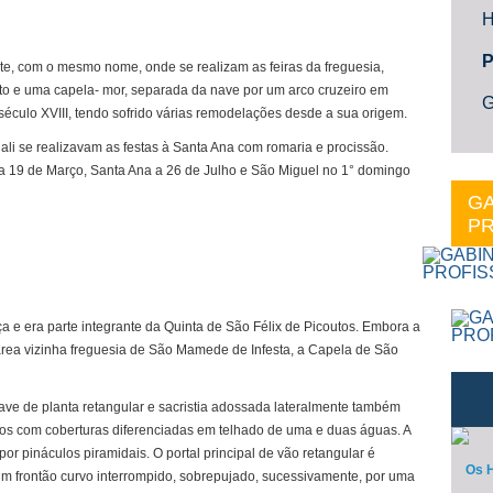
H
P
te, com o mesmo nome, onde se realizam as feiras da freguesia,
lto e uma capela- mor, separada da nave por um arco cruzeiro em
G
século XVIII, tendo sofrido várias remodelações desde a sua origem.
ali se realizavam as festas à Santa Ana com romaria e procissão.
 19 de Março, Santa Ana a 26 de Julho e São Miguel no 1° domingo
GA
PR
a e era parte integrante da Quinta de São Félix de Picoutos. Embora a
área vizinha freguesia de São Mamede de Infesta, a Capela de São
ve de planta retangular e sacristia adossada lateralmente também
ados com coberturas diferenciadas em telhado de uma e duas águas. A
r pináculos piramidais. O portal principal de vão retangular é
Os H
um frontão curvo interrompido, sobrepujado, sucessivamente, por uma