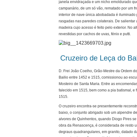
janela envidraçada e um nicho emoldurado que
campanário, de um só vão, rematado por um fro
interior de nave única abobadada é iluminado 
rasgadas nas paredes colaterais. De salientar
madeira cujo acesso é feito pelo exterior. No 
revestidas por cachos de uvas, fénix e putti.
Cruzeiro de Leça do Bal
D. Frei João Coelho, Grão-Mestre da Ordem do
Bailio entre 1452 e 1515, comissionou ao escu
Mosteiro de Santa Maria. Entre as encomendas
falecido em 1515, bem como a pia batismal, e f
1515.
O cruzeiro encontra-se presentemente reconstr
baixo, o conjunto abrigado sob um alpendre d
alvores de Quinhentos, quando Diogo Pires se e
obra da Renascença, é considerada de resto u
degraus quadrangulares, em granito, datado da