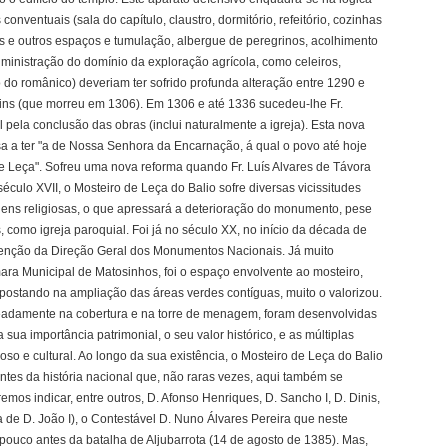
conventuais (sala do capítulo, claustro, dormitório, refeitório, cozinhas
os e outros espaços e tumulação, albergue de peregrinos, acolhimento
dministração do domínio da exploração agrícola, como celeiros,
ão do românico) deveriam ter sofrido profunda alteração entre 1290 e
ins (que morreu em 1306). Em 1306 e até 1336 sucedeu-lhe Fr.
pela conclusão das obras (inclui naturalmente a igreja). Esta nova
sa a ter "a de Nossa Senhora da Encarnação, á qual o povo até hoje
e Leça". Sofreu uma nova reforma quando Fr. Luís Alvares de Távora
século XVII, o Mosteiro de Leça do Balio sofre diversas vicissitudes
ns religiosas, o que apressará a deterioração do monumento, pese
 como igreja paroquial. Foi já no século XX, no início da década de
rvenção da Direção Geral dos Monumentos Nacionais. Já muito
ara Municipal de Matosinhos, foi o espaço envolvente ao mosteiro,
apostando na ampliação das áreas verdes contíguas, muito o valorizou.
eadamente na cobertura e na torre de menagem, foram desenvolvidas
ua importância patrimonial, o seu valor histórico, e as múltiplas
so e cultural. Ao longo da sua existência, o Mosteiro de Leça do Balio
antes da história nacional que, não raras vezes, aqui também se
os indicar, entre outros, D. Afonso Henriques, D. Sancho I, D. Dinis,
ta de D. João I), o Contestável D. Nuno Álvares Pereira que neste
ouco antes da batalha de Aljubarrota (14 de agosto de 1385). Mas,