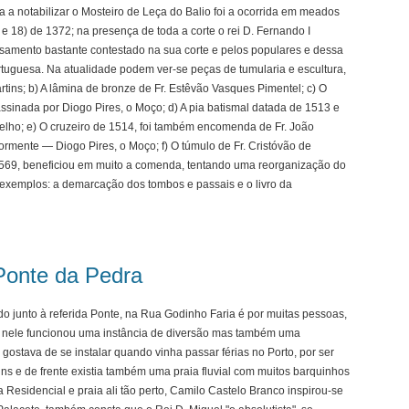
ria a notabilizar o Mosteiro de Leça do Balio foi a ocorrida em meados
e 18) de 1372; na presença de toda a corte o rei D. Fernando I
casamento bastante contestado na sua corte e pelos populares e dessa
ortuguesa. Na atualidade podem ver-se peças de tumularia e escultura,
tins; b) A lâmina de bronze de Fr. Estêvão Vasques Pimentel; c) O
ssinada por Diogo Pires, o Moço; d) A pia batismal datada de 1513 e
lho; e) O cruzeiro de 1514, foi também encomenda de Fr. João
ormente — Diogo Pires, o Moço; f) O túmulo de Fr. Cristóvão de
1569, beneficiou em muito a comenda, tentando uma reorganização do
exemplos: a demarcação dos tombos e passais e o livro da
Ponte da Pedra
do junto à referida Ponte, na Rua Godinho Faria é por muitas pessoas,
e nele funcionou uma instância de diversão mas também uma
gostava de se instalar quando vinha passar férias no Porto, por ser
ns e de frente existia também uma praia fluvial com muitos barquinhos
Residencial e praia ali tão perto, Camilo Castelo Branco inspirou-se