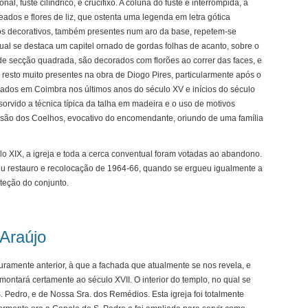
al, fuste cilíndrico, e crucifixo. A coluna do fuste é interrompida, a
ados e flores de liz, que ostenta uma legenda em letra gótica
vos decorativos, também presentes num aro da base, repetem-se
ual se destaca um capitel ornado de gordas folhas de acanto, sobre o
, de secção quadrada, são decorados com florões ao correr das faces, e
 resto muito presentes na obra de Diogo Pires, particularmente após o
iados em Coimbra nos últimos anos do século XV e inícios do século
rvido a técnica típica da talha em madeira e o uso de motivos
brasão dos Coelhos, evocativo do encomendante, oriundo de uma família
lo XIX, a igreja e toda a cerca conventual foram votadas ao abandono.
seu restauro e recolocação de 1964-66, quando se ergueu igualmente a
teção do conjunto.
 Araújo
guramente anterior, à que a fachada que atualmente se nos revela, e
ontará certamente ao século XVII. O interior do templo, no qual se
Pedro, e de Nossa Sra. dos Remédios. Esta igreja foi totalmente