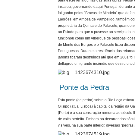
para escrever algumas das suas obras. Neste P
instalou, governando daqui Portugal, durante a
foi ganha pelos "Bravos de Mindelo" que defe
Ladrões, em Arnosa de Pampelido, também conh
proprietária da Quinta e do Palacete, quando s
ao Estado para que a pusesse ao serviço da in
funcionou como um Albergue de pessoas idosas
de Monte dos Burgos e o Palacete ficou disponí
Portuguesas. Durante a residência dos retorna
jardins ficaram destruídos até que em 2001 foi 
deflagrou um grande incêndio que destruiu tud
Ponte da Pedra
Esta ponte (de pedra) sobre o Rio Leça estava
Olisipo (atual Lisboa) à capital da região da 
(Porto) e a sua construção remonta ao século 
de volta perfeita. Embora no decorrer dos sécu
visíveis, na sua parte inferior, diversas "pedra