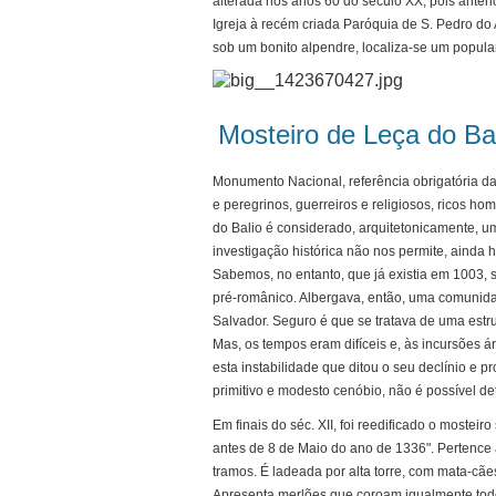
alterada nos anos 60 do século XX, pois anter
Igreja à recém criada Paróquia de S. Pedro do 
sob um bonito alpendre, localiza-se um popula
Mosteiro de Leça do Ba
Monumento Nacional, referência obrigatória da 
e peregrinos, guerreiros e religiosos, ricos ho
do Balio é considerado, arquitetonicamente, um
investigação histórica não nos permite, ainda 
Sabemos, no entanto, que já existia em 1003,
pré-românico. Albergava, então, uma comunida
Salvador. Seguro é que se tratava de uma estru
Mas, os tempos eram difíceis e, às incursões 
esta instabilidade que ditou o seu declínio e p
primitivo e modesto cenóbio, não é possível de
Em finais do séc. XII, foi reedificado o mosteir
antes de 8 de Maio do ano de 1336". Pertence à
tramos. É ladeada por alta torre, com mata-cãe
Apresenta merlões que coroam igualmente todo 