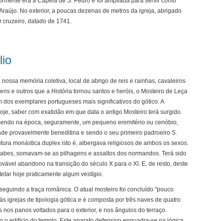
iormente era a Capela de S. Pedro e foi ampliada para servir como
Araújo. No exterior, a poucas dezenas de metros da igreja, abrigado
r cruzeiro, datado de 1741.
lio
nossa memória coletiva, local de abrigo de reis e rainhas, cavaleiros
mens e outros que a História tornou santos e heróis, o Mosteiro de Leça
 dos exemplares portugueses mais significativos do gótico. A
hoje, saber com exatidão em que data o antigo Mosteiro terá surgido.
 sendo na época, seguramente, um pequeno eremitério ou cenóbio,
de provavelmente beneditina e sendo o seu primeiro padroeiro S.
tura monástica duplex isto é, albergava religiosos de ambos os sexos.
árabes, somavam-se as pilhagens e assaltos dos normandos. Terá sido
rovável abandono na transição do século X para o XI. E, de resto, deste
tetar hoje praticamente algum vestígio.
o seguindo a traça românica. O atual mosteiro foi concluído "pouco
s igrejas de tipologia gótica e é composta por três naves de quatro
s nos panos voltados para o exterior, e nos ângulos do terraço.
o edifício do templo. Este aparato defensivo enquadra-se na lógica