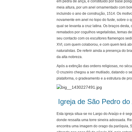
em pedra de ançã, e constituído por base poligon
meia altura, por um anel ornamentado com bole
incluindo o ano de construção, 1514. Os moti
novamente em anel no topo do fuste, sobre o q
qual se levanta a cruz latina. Os braços desta
rematados por cogulhos vegetalistas, temas de
seu contacto com os escultores flamengos sed
XVI, com quem colaborou, e com quem terá abso
naturalistas. De referir ainda a presença do 
da alta nobreza.
Após a extinção das ordens religiosas, no sécu
O cruzeiro chegou a ser mutilado, datando o 
plataforma, o gradeamento e a estrutura de pro
Igreja de São Pedro do
Esta igreja situa-se no Largo do Araújo e é se
donde ressalta uma torre sineira adossada. Rem
encontra uma imagem do orago da paróquia, S. 