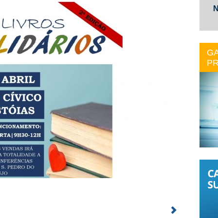
N
GA
PR