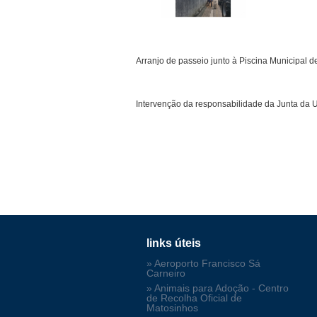
Arranjo de passeio junto à Piscina Municipal d
Intervenção da responsabilidade da Junta da U
links úteis
» Aeroporto Francisco Sá
Carneiro
» Animais para Adoção - Centro
de Recolha Oficial de
Matosinhos