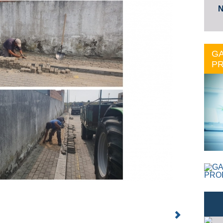
N
GA
PR