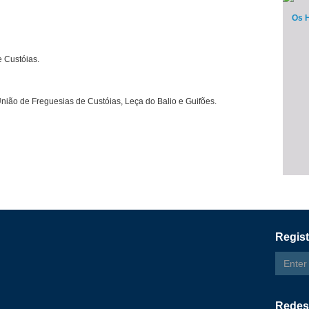
Os H
e Custóias.
nião de Freguesias de Custóias, Leça do Balio e Guifões.
Regist
Email
addres
Redes