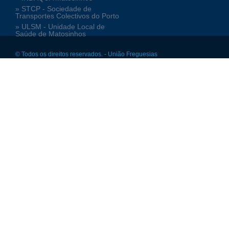
» STCP - Sociedade de
Transportes Colectivos do Porto
» ULSM - Unidade Local de
Saúde de Matosinhos
© Todos os direitos reservados. - União Freguesias