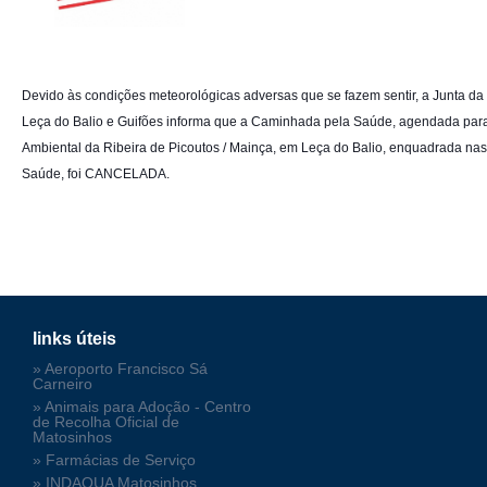
Devido às condições meteorológicas adversas que se fazem sentir, a Junta da
Leça do Balio e Guifões informa que a Caminhada pela Saúde, agendada para
Ambiental da Ribeira de Picoutos / Mainça, em Leça do Balio, enquadrada na
Saúde, foi CANCELADA.
links úteis
» Aeroporto Francisco Sá
Carneiro
» Animais para Adoção - Centro
de Recolha Oficial de
Matosinhos
» Farmácias de Serviço
» INDAQUA Matosinhos