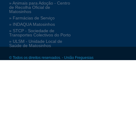
» Animais para Adoção - Centro
de Recolha Oficial de
Matosinhos
» Farmácias de Serviço
» INDAQUA Matosinhos
» STCP - Sociedade de
Transportes Colectivos do Porto
» ULSM - Unidade Local de
Saúde de Matosinhos
© Todos os direitos reservados. - União Freguesias