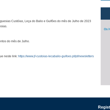
eguesias Custóias, Leça do Balio e Guifões do mês de Julho de 2023
esias.
Os H
entos do mês de Julho.
ue neste link:
https://www.jf-custoias-lecabalio-guifoes.pt/pt/newsletters
Regist