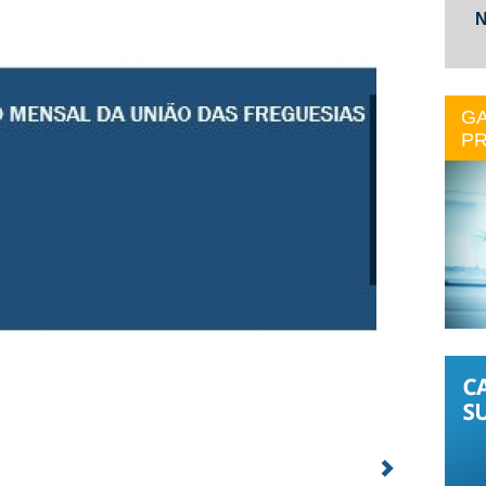
N
GA
PR