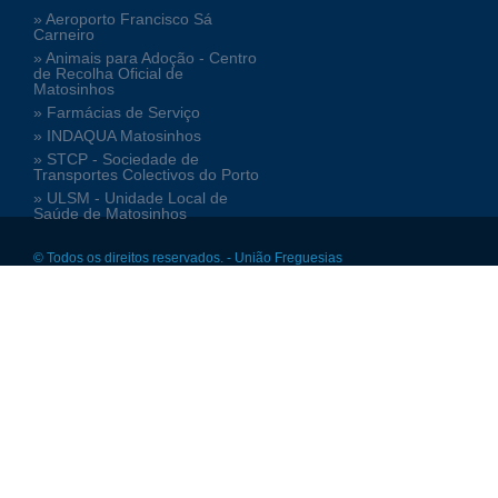
» Aeroporto Francisco Sá
Carneiro
» Animais para Adoção - Centro
de Recolha Oficial de
Matosinhos
» Farmácias de Serviço
» INDAQUA Matosinhos
» STCP - Sociedade de
Transportes Colectivos do Porto
» ULSM - Unidade Local de
Saúde de Matosinhos
© Todos os direitos reservados. - União Freguesias