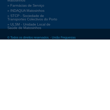
Matosinhos
» Farmácias de Serviço
» INDAQUA Matosinhos
» STCP - Sociedade de
Transportes Colectivos do Porto
» ULSM - Unidade Local de
Saúde de Matosinhos
© Todos os direitos reservados. - União Freguesias