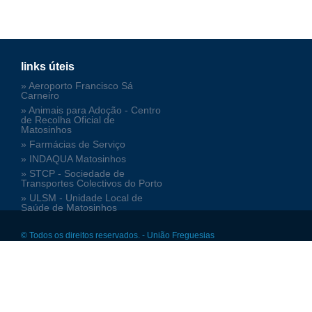
links úteis
» Aeroporto Francisco Sá
Carneiro
» Animais para Adoção - Centro
de Recolha Oficial de
Matosinhos
» Farmácias de Serviço
» INDAQUA Matosinhos
» STCP - Sociedade de
Transportes Colectivos do Porto
» ULSM - Unidade Local de
Saúde de Matosinhos
© Todos os direitos reservados. - União Freguesias