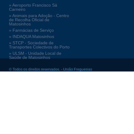
» Aeroporto Francisco Sá
Carneiro
» Animais para Adoção - Centro
de Recolha Oficial de
Matosinhos
» Farmácias de Serviço
» INDAQUA Matosinhos
» STCP - Sociedade de
Transportes Colectivos do Porto
» ULSM - Unidade Local de
Saúde de Matosinhos
© Todos os direitos reservados. - União Freguesias