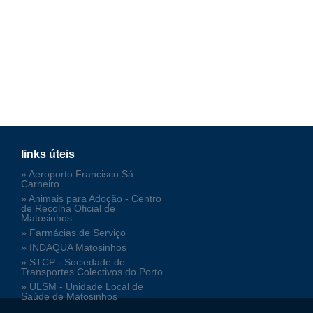
links úteis
» Aeroporto Francisco Sá
Carneiro
» Animais para Adoção - Centro
de Recolha Oficial de
Matosinhos
» Farmácias de Serviço
» INDAQUA Matosinhos
» STCP - Sociedade de
Transportes Colectivos do Porto
» ULSM - Unidade Local de
Saúde de Matosinhos