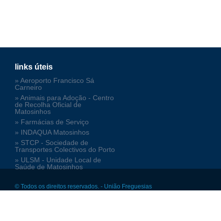
links úteis
» Aeroporto Francisco Sá
Carneiro
» Animais para Adoção - Centro
de Recolha Oficial de
Matosinhos
» Farmácias de Serviço
» INDAQUA Matosinhos
» STCP - Sociedade de
Transportes Colectivos do Porto
» ULSM - Unidade Local de
Saúde de Matosinhos
© Todos os direitos reservados. - União Freguesias