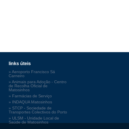
links úteis
» Aeroporto Francisco Sá
Carneiro
» Animais para Adoção - Centro
de Recolha Oficial de
Matosinhos
» Farmácias de Serviço
» INDAQUA Matosinhos
» STCP - Sociedade de
Transportes Colectivos do Porto
» ULSM - Unidade Local de
Saúde de Matosinhos