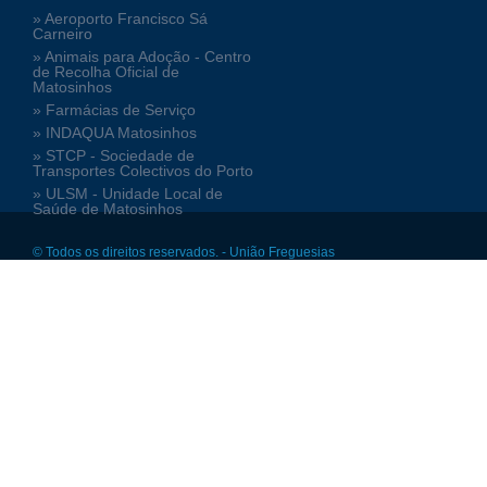
» Aeroporto Francisco Sá
Carneiro
» Animais para Adoção - Centro
de Recolha Oficial de
Matosinhos
» Farmácias de Serviço
» INDAQUA Matosinhos
» STCP - Sociedade de
Transportes Colectivos do Porto
» ULSM - Unidade Local de
Saúde de Matosinhos
© Todos os direitos reservados. - União Freguesias