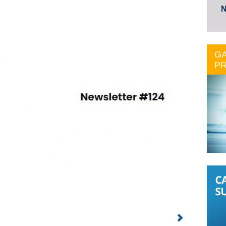
N
GA
PR