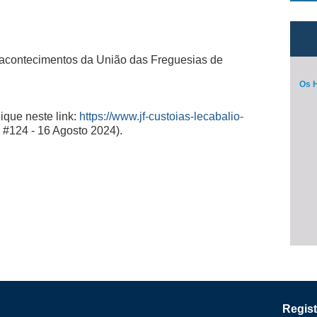
 acontecimentos da União das Freguesias de
Os H
lique neste link:
https://www.jf-custoias-lecabalio-
 #124 - 16 Agosto 2024).
Regist