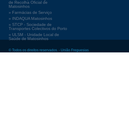
de Recolha Oficial de
Matosinhos
» Farmácias de Serviço
» INDAQUA Matosinhos
» STCP - Sociedade de
Transportes Colectivos do Porto
» ULSM - Unidade Local de
Saúde de Matosinhos
© Todos os direitos reservados. - União Freguesias