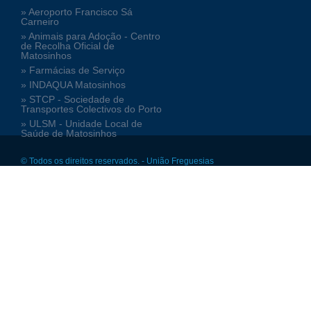
» Aeroporto Francisco Sá
Carneiro
» Animais para Adoção - Centro
de Recolha Oficial de
Matosinhos
» Farmácias de Serviço
» INDAQUA Matosinhos
» STCP - Sociedade de
Transportes Colectivos do Porto
» ULSM - Unidade Local de
Saúde de Matosinhos
© Todos os direitos reservados. - União Freguesias