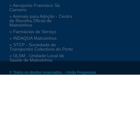
» Aeroporto Francisco Sá
Carneiro
» Animais para Adoção - Centro
de Recolha Oficial de
Matosinhos
» Farmácias de Serviço
» INDAQUA Matosinhos
» STCP - Sociedade de
Transportes Colectivos do Porto
» ULSM - Unidade Local de
Saúde de Matosinhos
© Todos os direitos reservados. - União Freguesias