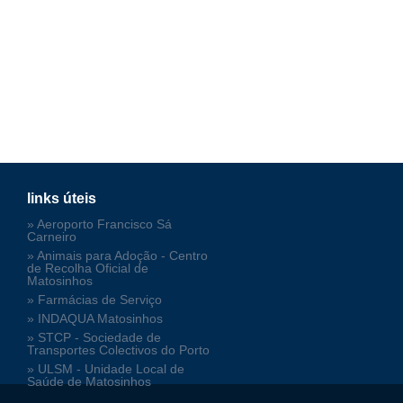
links úteis
» Aeroporto Francisco Sá
Carneiro
» Animais para Adoção - Centro
de Recolha Oficial de
Matosinhos
» Farmácias de Serviço
» INDAQUA Matosinhos
» STCP - Sociedade de
Transportes Colectivos do Porto
» ULSM - Unidade Local de
Saúde de Matosinhos