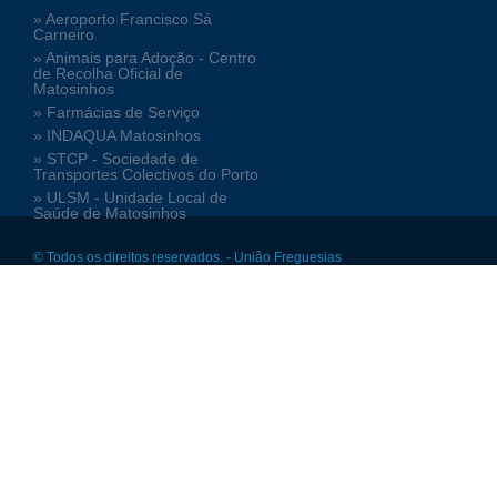
» Aeroporto Francisco Sá
Carneiro
» Animais para Adoção - Centro
de Recolha Oficial de
Matosinhos
» Farmácias de Serviço
» INDAQUA Matosinhos
» STCP - Sociedade de
Transportes Colectivos do Porto
» ULSM - Unidade Local de
Saúde de Matosinhos
© Todos os direitos reservados. - União Freguesias