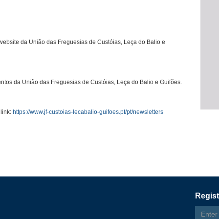
 website da União das Freguesias de Custóias, Leça do Balio e
ntos da União das Freguesias de Custóias, Leça do Balio e Guifões.
link:
https://www.jf-custoias-lecabalio-guifoes.pt/pt/newsletters
Regist
Email
addres