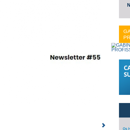
N
GA
PR
Os H