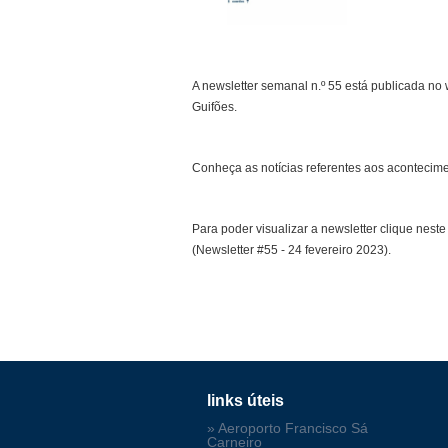
A newsletter semanal n.º 55 está publicada no
Guifões.
Conheça as notícias referentes aos acontecime
Para poder visualizar a newsletter clique neste 
(Newsletter #55 - 24 fevereiro 2023).
links úteis
» Aeroporto Francisco Sá
Carneiro