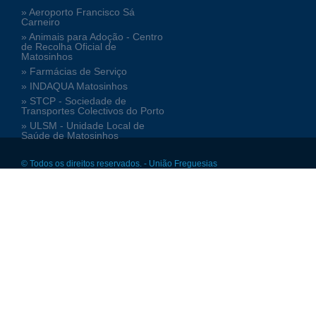
» Aeroporto Francisco Sá
Carneiro
» Animais para Adoção - Centro
de Recolha Oficial de
Matosinhos
» Farmácias de Serviço
» INDAQUA Matosinhos
» STCP - Sociedade de
Transportes Colectivos do Porto
» ULSM - Unidade Local de
Saúde de Matosinhos
© Todos os direitos reservados. - União Freguesias