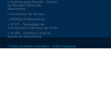
» Animais para Adoção - Centro
de Recolha Oficial de
Matosinhos
» Farmácias de Serviço
» INDAQUA Matosinhos
» STCP - Sociedade de
Transportes Colectivos do Porto
» ULSM - Unidade Local de
Saúde de Matosinhos
© Todos os direitos reservados. - União Freguesias