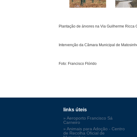
Plantação de árvores
na Via Guilherme Ricca 
Intervenção da Câmara Municipal de Matosinhos
Foto: Francisco Flórido
links úteis
» Aeroporto Francisco Sá
Carneiro
» Animais para Adoção - Centro
de Recolha Oficial de