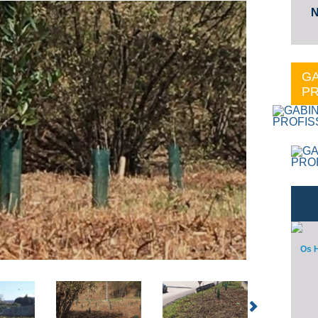
N
GA
PR
Os H