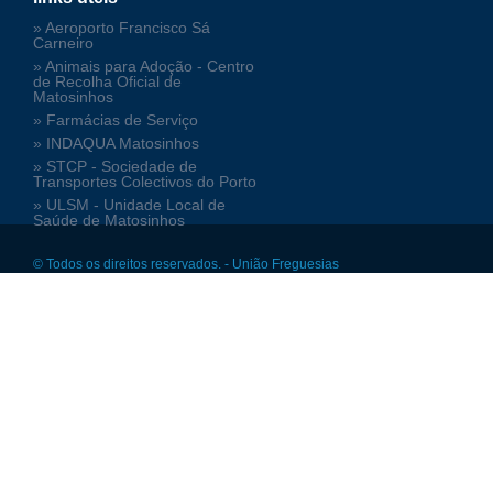
» Aeroporto Francisco Sá
Carneiro
» Animais para Adoção - Centro
de Recolha Oficial de
Matosinhos
» Farmácias de Serviço
» INDAQUA Matosinhos
» STCP - Sociedade de
Transportes Colectivos do Porto
» ULSM - Unidade Local de
Saúde de Matosinhos
© Todos os direitos reservados. - União Freguesias