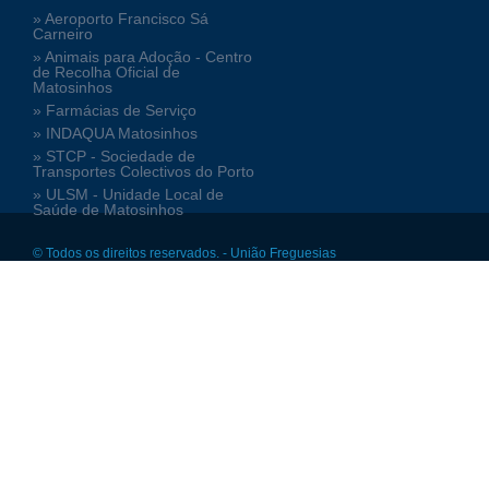
» Aeroporto Francisco Sá
Carneiro
» Animais para Adoção - Centro
de Recolha Oficial de
Matosinhos
» Farmácias de Serviço
» INDAQUA Matosinhos
» STCP - Sociedade de
Transportes Colectivos do Porto
» ULSM - Unidade Local de
Saúde de Matosinhos
© Todos os direitos reservados. - União Freguesias