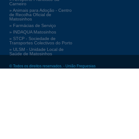
Carneiro
» Animais para Adoção - Centro
de Recolha Oficial de
Matosinhos
» Farmácias de Serviço
» INDAQUA Matosinhos
» STCP - Sociedade de
Transportes Colectivos do Porto
» ULSM - Unidade Local de
Saúde de Matosinhos
© Todos os direitos reservados. - União Freguesias