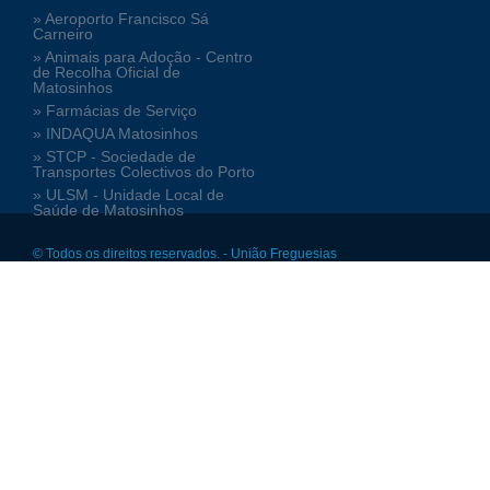
» Aeroporto Francisco Sá
Carneiro
» Animais para Adoção - Centro
de Recolha Oficial de
Matosinhos
» Farmácias de Serviço
» INDAQUA Matosinhos
» STCP - Sociedade de
Transportes Colectivos do Porto
» ULSM - Unidade Local de
Saúde de Matosinhos
© Todos os direitos reservados. - União Freguesias