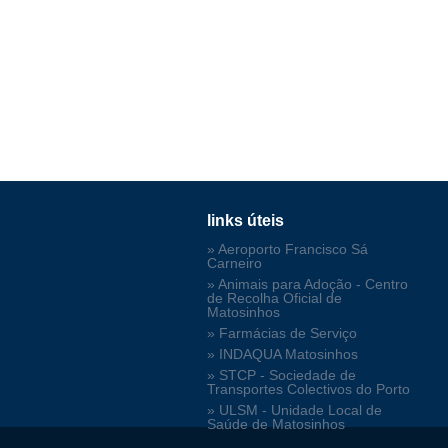
links úteis
» Aeroporto Francisco Sá
Carneiro
» Animais para Adoção - Centro
de Recolha Oficial de
Matosinhos
» Farmácias de Serviço
» INDAQUA Matosinhos
» STCP - Sociedade de
Transportes Colectivos do Porto
» ULSM - Unidade Local de
Saúde de Matosinhos