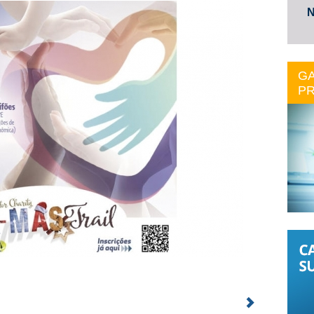
N
GA
PR