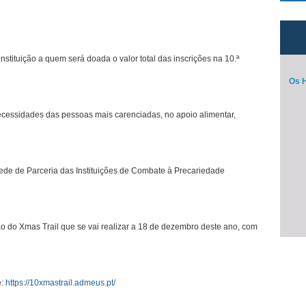
nstituição a quem será doada o valor total das inscrições na 10.ª
Os H
necessidades das pessoas mais carenciadas, no apoio alimentar,
(Rede de Parceria das Instituições de Combate à Precariedade
ção do Xmas Trail que se vai realizar a 18 de dezembro deste ano, com
e:
https://10xmastrail.admeus.pt/