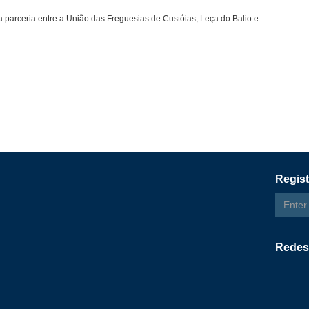
parceria entre a União das Freguesias de Custóias, Leça do Balio e
Regist
Email
addres
Redes