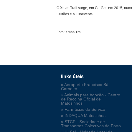
O Xmas Trail surge, em Guifões em 2015, numa 
Guifões e a Funevents.
Foto: Xmas Trail
links úteis
» Aeroporto Francisco Sá
Carneiro
» Animais para Adoção - Centro
de Recolha Oficial de
Matosinhos
» Farmácias de Serviço
» INDAQUA Matosinhos
» STCP - Sociedade de
Transportes Colectivos do Porto