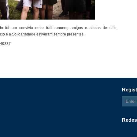
 foi um convívio entre trail runners, amigos e atletas de elite,
ício e a Solidariedade estiveram sempre presentes.
Regist
Email
addres
Redes