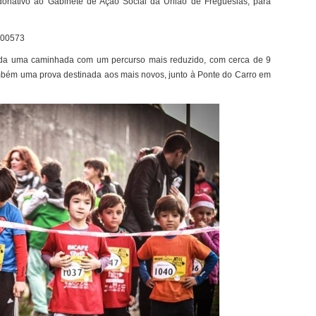
onativo ao Gabinete de Ação Social da União de Freguesias, para
izada uma caminhada com um percurso mais reduzido, com cerca de 9
ambém uma prova destinada aos mais novos, junto à Ponte do Carro em