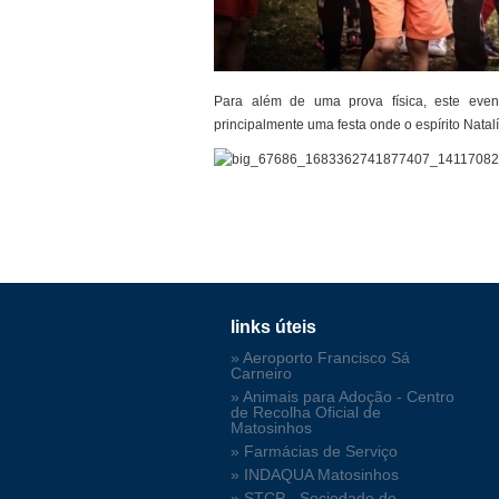
Para além de uma prova física, este evento
principalmente uma festa onde o espírito Natal
links úteis
» Aeroporto Francisco Sá
Carneiro
» Animais para Adoção - Centro
de Recolha Oficial de
Matosinhos
» Farmácias de Serviço
» INDAQUA Matosinhos
» STCP - Sociedade de