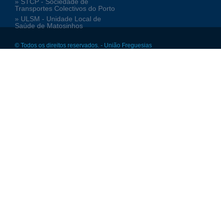
» STCP - Sociedade de
Transportes Colectivos do Porto
» ULSM - Unidade Local de
Saúde de Matosinhos
© Todos os direitos reservados. - União Freguesias