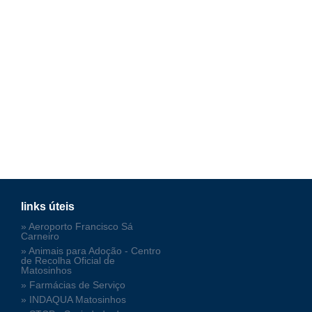
links úteis
» Aeroporto Francisco Sá
Carneiro
» Animais para Adoção - Centro
de Recolha Oficial de
Matosinhos
» Farmácias de Serviço
» INDAQUA Matosinhos