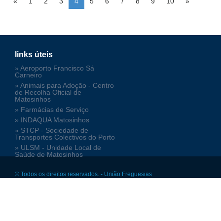
«
1
2
3
4
5
6
7
8
9
10
»
links úteis
» Aeroporto Francisco Sá
Carneiro
» Animais para Adoção - Centro
de Recolha Oficial de
Matosinhos
» Farmácias de Serviço
» INDAQUA Matosinhos
» STCP - Sociedade de
Transportes Colectivos do Porto
» ULSM - Unidade Local de
Saúde de Matosinhos
© Todos os direitos reservados. - União Freguesias