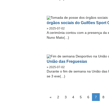
órgãos sociais do Guifões Sport 
» 2025-07-02
A cerimónia contou com a presença da e
Nuno Mato(...)
União das Freguesias
» 2025-07-02
Durante o fim de semana na União das F
se 3 eve(...)
«
2
3
4
5
6
7
8