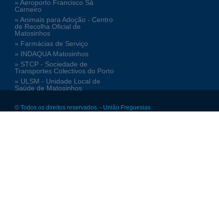
» Aeroporto Francisco Sá
Carneiro
» Animais para Adoção - Centro
de Recolha Oficial de
Matosinhos
» Farmácias de Serviço
» INDAQUA Matosinhos
» STCP - Sociedade de
Transportes Colectivos do Porto
» ULSM - Unidade Local de
Saúde de Matosinhos
© Todos os direitos reservados. - União Freguesias