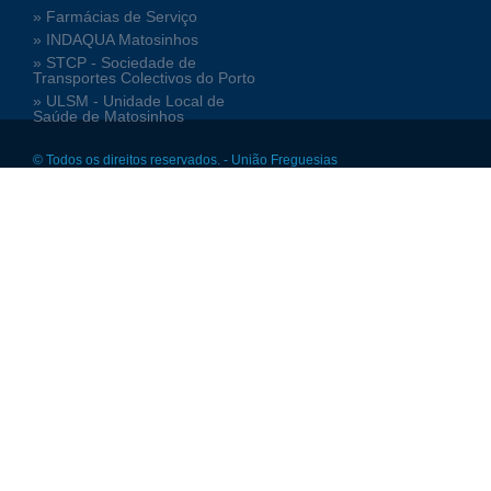
» Farmácias de Serviço
» INDAQUA Matosinhos
» STCP - Sociedade de
Transportes Colectivos do Porto
» ULSM - Unidade Local de
Saúde de Matosinhos
© Todos os direitos reservados. - União Freguesias