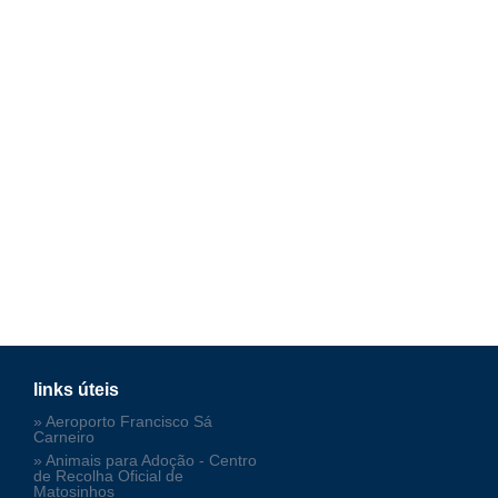
links úteis
» Aeroporto Francisco Sá
Carneiro
» Animais para Adoção - Centro
de Recolha Oficial de
Matosinhos