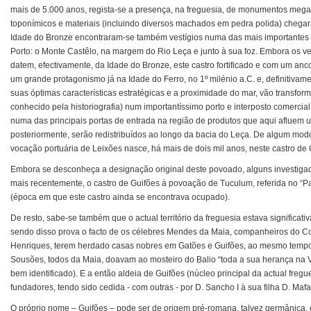
mais de 5.000 anos, regista-se a presença, na freguesia, de monumentos megalít
toponímicos e materiais (incluindo diversos machados em pedra polida) chegar
Idade do Bronze encontraram-se também vestígios numa das mais importantes
Porto: o Monte Castêlo, na margem do Rio Leça e junto à sua foz. Embora os v
datem, efectivamente, da Idade do Bronze, este castro fortificado e com um an
um grande protagonismo já na Idade do Ferro, no 1º milénio a.C. e, definitiva
suas óptimas características estratégicas e a proximidade do mar, vão transfor
conhecido pela historiografia) num importantíssimo porto e interposto comercial
numa das principais portas de entrada na região de produtos que aqui afluem 
posteriormente, serão redistribuídos ao longo da bacia do Leça. De algum mod
vocação portuária de Leixões nasce, há mais de dois mil anos, neste castro de 
Embora se desconheça a designação original deste povoado, alguns investiga
mais recentemente, o castro de Guifões à povoação de Tuculum, referida no “P
(época em que este castro ainda se encontrava ocupado).
De resto, sabe-se também que o actual território da freguesia estava significa
sendo disso prova o facto de os célebres Mendes da Maia, companheiros do C
Henriques, terem herdado casas nobres em Gatões e Guifões, ao mesmo tempo
Sousões, todos da Maia, doavam ao mosteiro do Balio “toda a sua herança na V
bem identificado). E a então aldeia de Guifões (núcleo principal da actual fregu
fundadores, tendo sido cedida - com outras - por D. Sancho I à sua filha D. Mafa
O próprio nome – Guifões – pode ser de origem pré-romana, talvez germânica, 