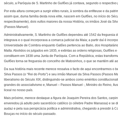
século, a Paróquia de S. Martinho de Guifões já contava, segundo o respectivo 
Por esta altura começam a surgir elites rurais, à sombra da enfiteuse e da patri
assim que, duma família desta nova elite, nascem em Guifões, no início do Séc
respectivamente), dois vultos maiores da nossa História, os irmãos José da Si
(Passos Manuel).
Administrativamente, S. Martinho de Guifões dependeu até 1542 da freguesia 
integrava e o qual incorporava a comarca judicial da Maia; a partir daí é inco
Universidade de Coimbra enquanto Gatões pertencia ao Balio, dos Hospitalário
Malta. Abolidos os julgados em 1835, e extintas as ordens religiosas, Guifões
constituem em 1838 uma Junta de Paróquia. Com a República, estas transform
Guifões torna-se freguesia do concelho de Matosinhos, o que se mantém até ao
Da sua história mais recente merece ressalva o facto de aqui encontrarmos o b
Silva Passos (o “Rei do Porto”) e seu irmão Manuel da Silva Passos (Passos Ma
liberalismo do Século XIX, distinguindo-se ambos como eméritos constitucionali
grandes do associativismo e, Manuel – Passos Manuel -, Ministro do Reino, Ilus
liceal no nosso país.
Mais próximo, merece destaque a figura de Joaquim Pereira dos Santos, carpint
enveredou já adulto pelo sacerdócio católico (o célebre Padre Manassa) e se di
audaz e pela sua perspicácia política e administrativa, chegando a presidir à 
Bouças no início do século passado.