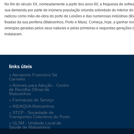
No fim do século XX, nomeadamente a partir dos anos 60, a freguesia de sofre
sua demanda por parte de inúmera população oriunda sobretudo do interior do 
radicou como mão-de-obra do porto de Leixões e das numerosas indústrias (têxte
fixadas da sua periferia (Matosinhos, Porto e Maia). Começa, hoje, a ganhar nov
sinergias geradas pelos seus naturais e pelas primeiras e segundas gerações 
instalaram.
links úteis
» Aeroporto Francisco Sá
Carneiro
» Animais para Adoção - Centro
de Recolha Oficial de
Matosinhos
» Farmácias de Serviço
» INDAQUA Matosinhos
» STCP - Sociedade de
Transportes Colectivos do Porto
» ULSM - Unidade Local de
Saúde de Matosinhos