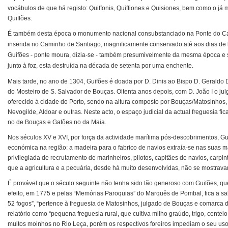
vocábulos de que há registo: Quiffonis, Quiffiones e Quisiones, bem como o já m
Quiffões.
É também desta época o monumento nacional consubstanciado na Ponte do Carr
inserida no Caminho de Santiago, magnificamente conservado até aos dias de 
Guifões - ponte moura, dizia-se - também presumivelmente da mesma época e
junto à foz, esta destruída na década de setenta por uma enchente.
Mais tarde, no ano de 1304, Guifões é doada por D. Dinis ao Bispo D. Geraldo
do Mosteiro de S. Salvador de Bouças. Oitenta anos depois, com D. João I o ju
oferecido à cidade do Porto, sendo na altura composto por Bouças/Matosinhos,
Nevogilde, Aldoar e outras. Neste acto, o espaço judicial da actual freguesia fic
no de Bouças e Gatões no da Maia.
Nos séculos XV e XVI, por força da actividade marítima pós-descobrimentos, G
económica na região: a madeira para o fabrico de navios extraía-se nas suas ma
privilegiada de recrutamento de marinheiros, pilotos, capitães de navios, carpin
que a agricultura e a pecuária, desde há muito desenvolvidas, não se mostravam
É provável que o século seguinte não tenha sido tão generoso com Guifões, qu
efeito, em 1775 e pelas “Memórias Paroquias” do Marquês de Pombal, fica a s
52 fogos”, “pertence à freguesia de Matosinhos, julgado de Bouças e comarca d
relatório como “pequena freguesia rural, que cultiva milho graúdo, trigo, cent
muitos moinhos no Rio Leça, porém os respectivos foreiros impediam o seu uso