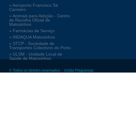
» Aeroporto Francisco Sá
Carneiro
» Animais para Adoção - Centro
de Recolha Oficial de
Matosinhos
» Farmácias de Serviço
» INDAQUA Matosinhos
» STCP - Sociedade de
Transportes Colectivos do Porto
» ULSM - Unidade Local de
Saúde de Matosinhos
© Todos os direitos reservados. - União Freguesias