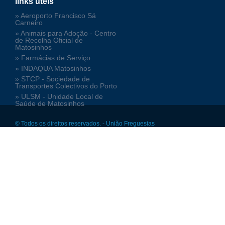
links úteis
» Aeroporto Francisco Sá
Carneiro
» Animais para Adoção - Centro
de Recolha Oficial de
Matosinhos
» Farmácias de Serviço
» INDAQUA Matosinhos
» STCP - Sociedade de
Transportes Colectivos do Porto
» ULSM - Unidade Local de
Saúde de Matosinhos
© Todos os direitos reservados. - União Freguesias