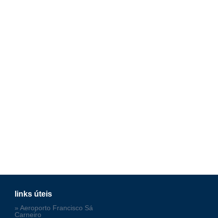
links úteis
» Aeroporto Francisco Sá
Carneiro