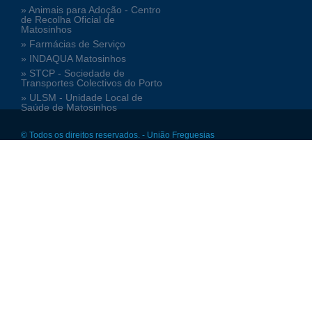
» Animais para Adoção - Centro
de Recolha Oficial de
Matosinhos
» Farmácias de Serviço
» INDAQUA Matosinhos
» STCP - Sociedade de
Transportes Colectivos do Porto
» ULSM - Unidade Local de
Saúde de Matosinhos
© Todos os direitos reservados. - União Freguesias